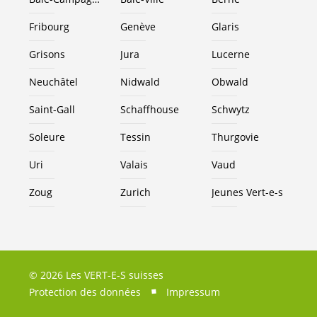
Fribourg
Genève
Glaris
Grisons
Jura
Lucerne
Neuchâtel
Nidwald
Obwald
Saint-Gall
Schaffhouse
Schwytz
Soleure
Tessin
Thurgovie
Uri
Valais
Vaud
Zoug
Zurich
Jeunes
Vert-e-s
© 2026 Les VERT-E-S suisses
Protection des données
Impressum