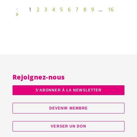
1
2
3
4
5
6
7
8
9
…
16
Rejoignez-nous
S’ABONNER À LA NEWSLETTER
DEVENIR MEMBRE
VERSER UN DON