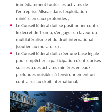
Nous sommes désolés, une erreur s'est
Il semble qu'une erreur s'est produite lors
immédiatement toutes les activités de
produite lors de l'envoi du formulaire.
de la saisie. Merci de vérifier les erreurs
l’entreprise Allseas dans l’exploitation
Merci de nous contacter par courriel si
suivantes :
minière en eaux profondes
;
cette erreur se reproduit.
Le Conseil fédéral doit se positionner contre
le décret de Trump, s’engager en faveur du
multilatéralisme et du droit international
(soutien au moratoire)
;
Le Conseil fédéral
doit
crée
r
une base légale
pour empêcher la participation d’entreprises
suisses à des activités minières en eaux
profondes nuisibles à l’environnement ou
contraires au droit international.