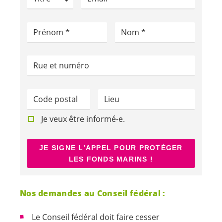
Prénom
Nom
Rue et numéro
Code postal
Lieu
Je veux être
informé-e
.
JE SIGNE L’APPEL POUR PROTÉGER
LES FONDS MARINS !
Herzlichen Dank für
Oups, il y a eu une
Merci de vérifier les
Nos
demandes au Conseil fédéral :
deine Unterstützung!
erreur!
informations saisies.
Le Conseil fédéral doit faire cesser