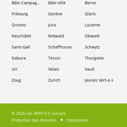
Bâle-Campagne
Bâle-Ville
Berne
Fribourg
Genève
Glaris
Grisons
Jura
Lucerne
Neuchâtel
Nidwald
Obwald
Saint-Gall
Schaffhouse
Schwytz
Soleure
Tessin
Thurgovie
Uri
Valais
Vaud
Zoug
Zurich
Jeunes
Vert-e-s
© 2026 Les VERT-E-S suisses
Protection des données
Impressum