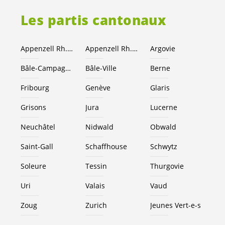
Les partis cantonaux
Appenzell Rh.-Ext.
Appenzell Rh.-I.
Argovie
Bâle-Campagne
Bâle-Ville
Berne
Fribourg
Genève
Glaris
Grisons
Jura
Lucerne
Neuchâtel
Nidwald
Obwald
Saint-Gall
Schaffhouse
Schwytz
Soleure
Tessin
Thurgovie
Uri
Valais
Vaud
Zoug
Zurich
Jeunes
Vert-e-s