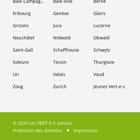
Bâle-Campagne
Bâle-Ville
Berne
Fribourg
Genève
Glaris
Grisons
Jura
Lucerne
Neuchâtel
Nidwald
Obwald
Saint-Gall
Schaffhouse
Schwytz
Soleure
Tessin
Thurgovie
Uri
Valais
Vaud
Zoug
Zurich
Jeunes
Vert-e-s
© 2026 Les VERT-E-S suisses
Protection des données
Impressum