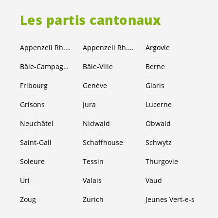
Les partis cantonaux
Appenzell Rh.-Ext.
Appenzell Rh.-I.
Argovie
Bâle-Campagne
Bâle-Ville
Berne
Fribourg
Genève
Glaris
Grisons
Jura
Lucerne
Neuchâtel
Nidwald
Obwald
Saint-Gall
Schaffhouse
Schwytz
Soleure
Tessin
Thurgovie
Uri
Valais
Vaud
Zoug
Zurich
Jeunes
Vert-e-s