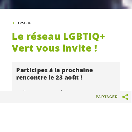
réseau
Le réseau LGBTIQ+
Vert vous invite !
Participez à la prochaine
rencontre le 23 août !
Il y a quatre ans, lorsque nous avons
PARTAGER
lancé le
réseau LGBTIQ+ Vert
, le mariage
pour toutes et tous et l’extension de la
norme pénale antiraciste aux
discriminations fondées sur l’orientation