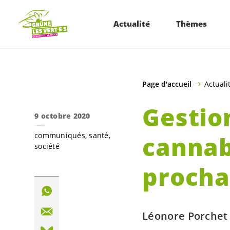
ALLER AU CONTENU PRINCIPAL
Actualité
Thèmes
Page d'accueil
Actuali
Gestio
9 octobre 2020
communiqués
santé
cannab
société
procha
Léonore Porchet 