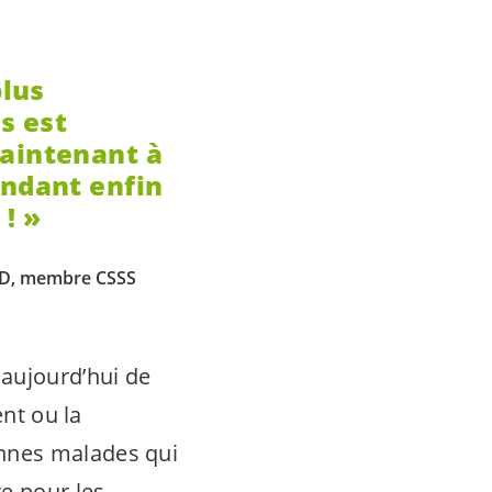
plus
s est
aintenant à
endant enfin
 !
 VD, membre CSSS
 aujourd’hui de
ent ou la
nnes malades qui
re pour les