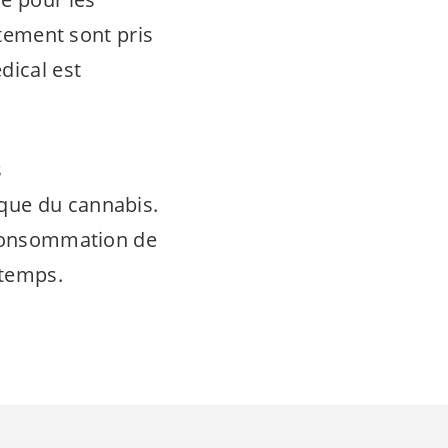
itement sont pris
dical est
s
que du cannabis.
a consommation de
temps.