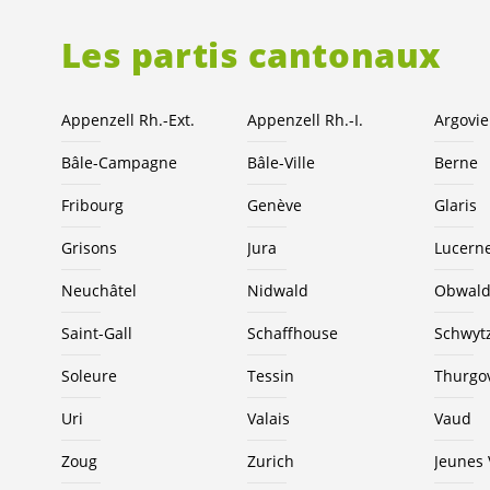
Les partis cantonaux
Appenzell Rh.-Ext.
Appenzell Rh.-I.
Argovie
Bâle-Campagne
Bâle-Ville
Berne
Fribourg
Genève
Glaris
Grisons
Jura
Lucern
Neuchâtel
Nidwald
Obwal
Saint-Gall
Schaffhouse
Schwyt
Soleure
Tessin
Thurgo
Uri
Valais
Vaud
Zoug
Zurich
Jeunes