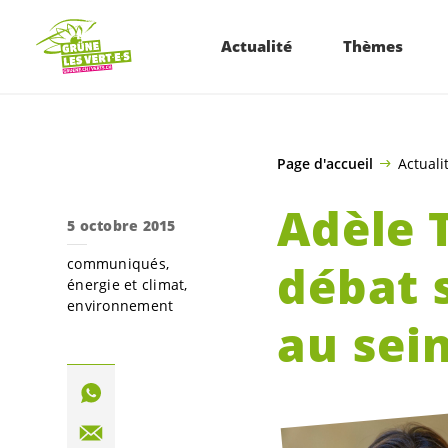
ALLER AU CONTENU PRINCIPAL
Actualité
Thèmes
Page d'accueil
Actuali
Adèle 
5 octobre 2015
communiqués
débat s
énergie et climat
environnement
au sei