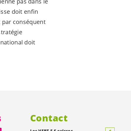
ienne pas dans le
isse doit enfin
ut par conséquent
stratégie
national doit
s
Contact
Les
VERT-E-S
suisses