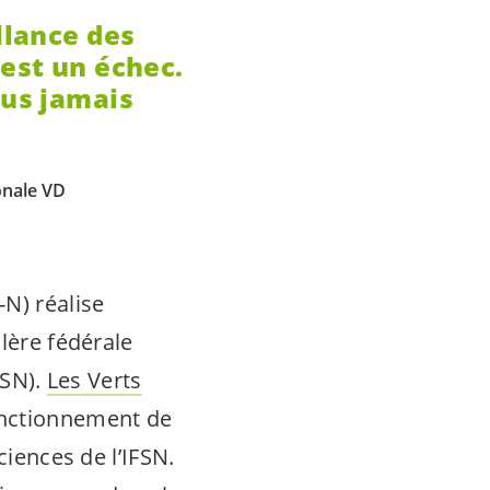
llance des
 est un échec.
lus jamais
onale VD
N) réalise
lère fédérale
FSN).
Les Verts
onctionnement de
ciences de l’IFSN.