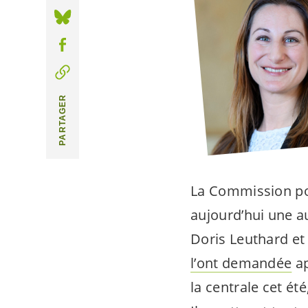
PARTAGER
La Commission pou
aujourd’hui une au
Doris Leuthard et 
l’ont demandée
ap
la centrale cet ét