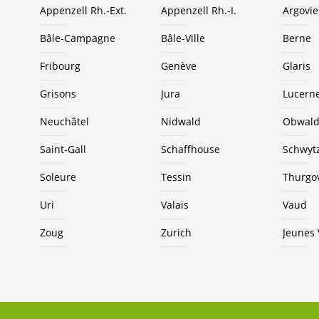
Appenzell Rh.-Ext.
Appenzell Rh.-I.
Argovie
Bâle-Campagne
Bâle-Ville
Berne
Fribourg
Genève
Glaris
Grisons
Jura
Lucern
Neuchâtel
Nidwald
Obwal
Saint-Gall
Schaffhouse
Schwyt
Soleure
Tessin
Thurgo
Uri
Valais
Vaud
Zoug
Zurich
Jeunes