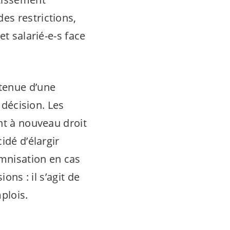
es restrictions,
et
salarié-e-s
face
 tenue d’une
 décision. Les
nt à nouveau droit
idé d’élargir
emnisation en cas
ons : il s’agit de
plois.