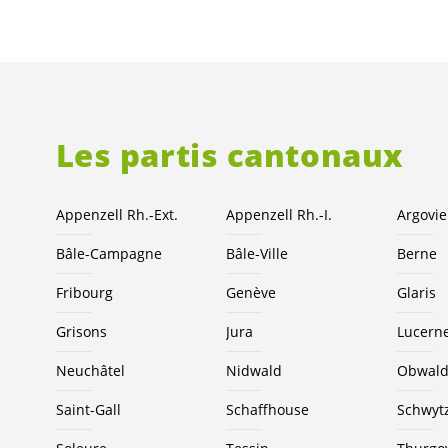
Les partis cantonaux
Appenzell Rh.-Ext.
Appenzell Rh.-I.
Argovie
Bâle-Campagne
Bâle-Ville
Berne
Fribourg
Genève
Glaris
Grisons
Jura
Lucern
Neuchâtel
Nidwald
Obwal
Saint-Gall
Schaffhouse
Schwyt