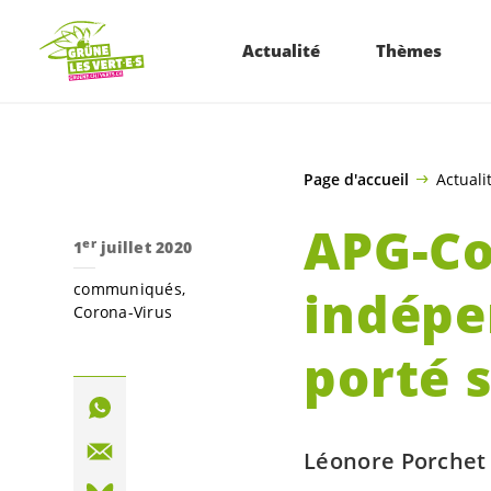
ALLER AU CONTENU PRINCIPAL
Actualité
Thèmes
Page d'accueil
Actuali
APG-Co
er
1
juillet 2020
communiqués
indépe
Corona-Virus
porté s
Léonore Porchet 