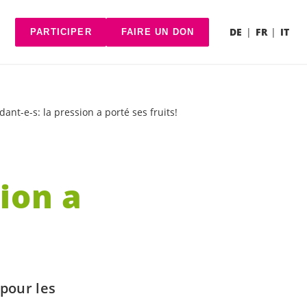
DE
FR
IT
PARTICIPER
FAIRE UN DON
nt-e-s: la pression a porté ses fruits!
sion a
pour les