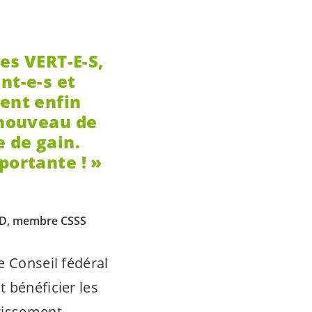
des
VERT-E-S
,
nt-e-s
et
vent enfin
 nouveau de
e de gain.
portante ! »
 VD, membre CSSS
e Conseil fédéral
 bénéficier les
ntissement