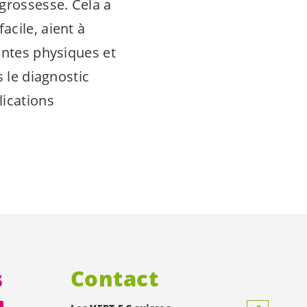
 grossesse. Cela a
acile, aient à
intes physiques et
s le diagnostic
lications
s
Contact