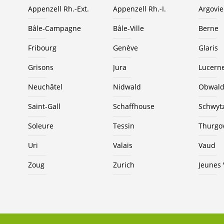
Appenzell Rh.-Ext.
Appenzell Rh.-I.
Argovie
Bâle-Campagne
Bâle-Ville
Berne
Fribourg
Genève
Glaris
Grisons
Jura
Lucern
Neuchâtel
Nidwald
Obwal
Saint-Gall
Schaffhouse
Schwyt
Soleure
Tessin
Thurgo
Uri
Valais
Vaud
Zoug
Zurich
Jeunes