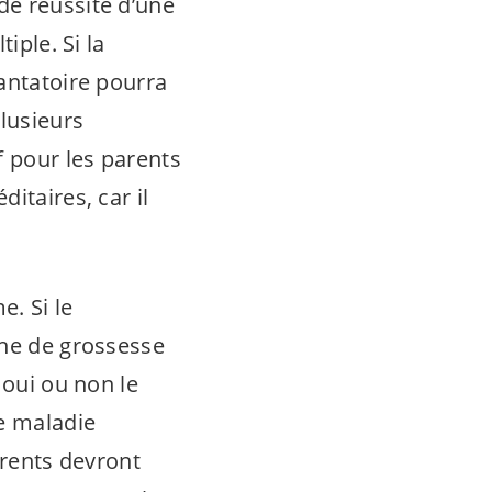
de réussite d’une
iple. Si la
antatoire pourra
plusieurs
f pour les parents
itaires, car il
. Si le
ine de grossesse
 oui ou non le
e maladie
arents devront