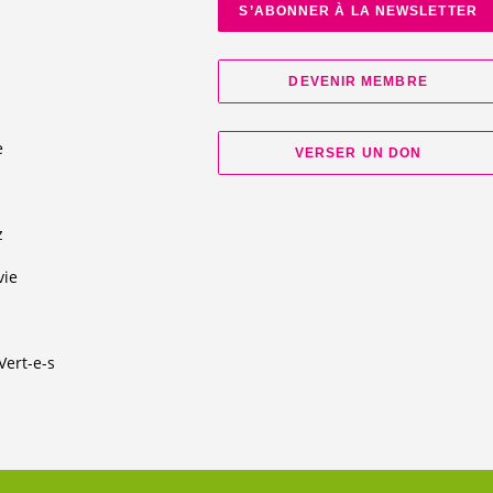
S’ABONNER À LA NEWSLETTER
DEVENIR MEMBRE
e
VERSER UN DON
d
z
vie
Vert-e-s