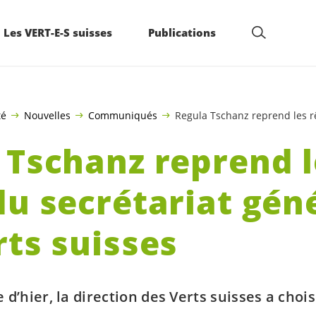
Les VERT-E-S suisses
Publications
té
Nouvelles
Communiqués
Regula Tschanz reprend les rê
 Tschanz reprend l
du secrétariat gén
rts suisses
 d’hier, la direction des Verts suisses a choi