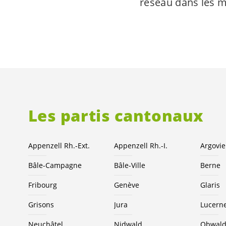
réseau dans les m
Les partis cantonaux
Appenzell Rh.-Ext.
Appenzell Rh.-I.
Argovie
Bâle-Campagne
Bâle-Ville
Berne
Fribourg
Genève
Glaris
Grisons
Jura
Lucern
Neuchâtel
Nidwald
Obwal