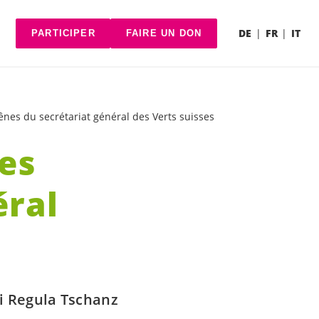
DE
FR
IT
PARTICIPER
FAIRE UN DON
nes du secrétariat général des Verts suisses
es
éral
si Regula Tschanz