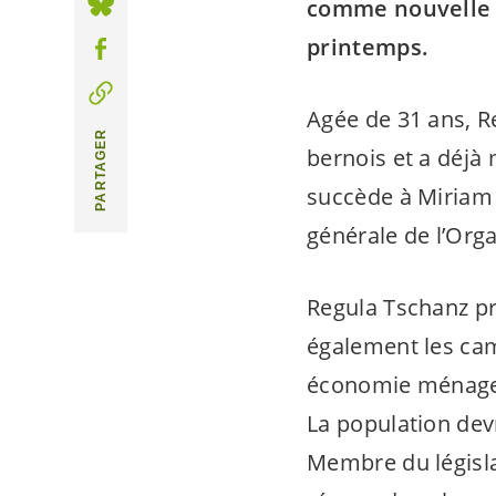
comme nouvelle s
printemps.
Agée de 31 ans, R
PARTAGER
bernois et a déj
succède à Miriam 
générale de l’Orga
Regula Tschanz pr
également les cam
économie ménagea
La population dev
Membre du législat