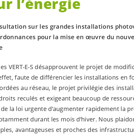
sur l’énergie
ultation sur les grandes installations photo
ordonnances pour la mise en œuvre du nouvel
ie
les
VERT-E-S
désapprouvent le projet de modifi
fet, faute de différencier les installations en f
cordées au réseau, le projet privilégie des instal
roits reculés et exigeant beaucoup de ressource
al de la loi urgente d’augmenter rapidement la p
notamment durant les mois d’hiver. Nous plaido
mples, avantageuses et proches des infrastructur