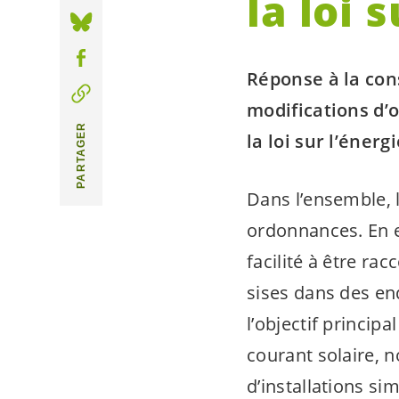
la loi 
Réponse à la cons
modifications d’
PARTAGER
la loi sur l’énerg
Dans l’ensemble, 
ordonnances. En ef
facilité à être rac
sises dans des end
l’objectif princip
courant solaire, 
d’installations si