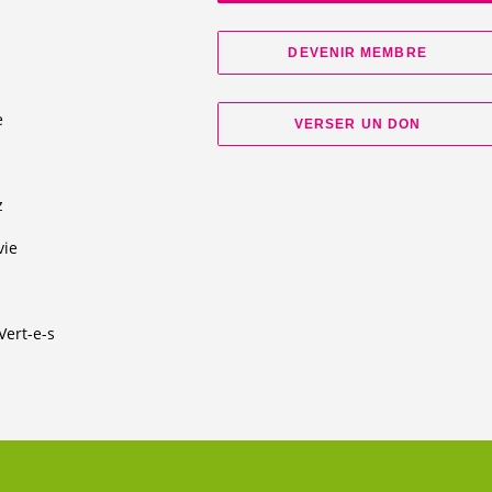
DEVENIR MEMBRE
e
VERSER UN DON
d
z
vie
Vert-e-s