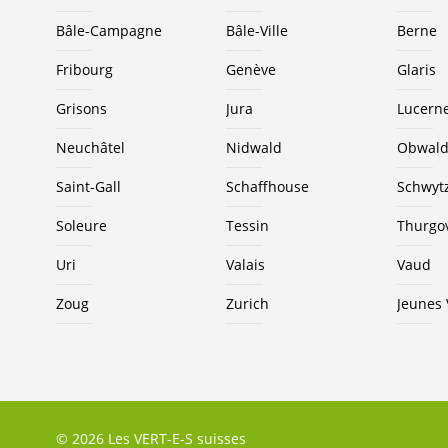
Bâle-Campagne
Bâle-Ville
Berne
Fribourg
Genève
Glaris
Grisons
Jura
Lucern
Neuchâtel
Nidwald
Obwal
Saint-Gall
Schaffhouse
Schwyt
Soleure
Tessin
Thurgo
Uri
Valais
Vaud
Zoug
Zurich
Jeunes
© 2026 Les VERT-E-S suisses