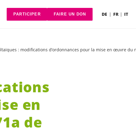
DE
FR
IT
PARTICIPER
FAIRE UN DON
ltaïques : modifications d’ordonnances pour la mise en œuvre du nou
cations
ise en
71a de