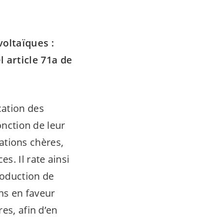
voltaïques :
 article 71a de
cation des
onction de leur
lations chères,
s. Il rate ainsi
roduction de
ns en faveur
es, afin d’en