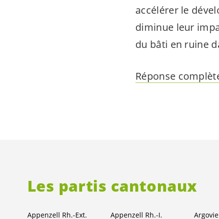
accélérer le déve
diminue leur impac
du bâti en ruine 
Réponse complète
Les partis cantonaux
Appenzell Rh.-Ext.
Appenzell Rh.-I.
Argovie