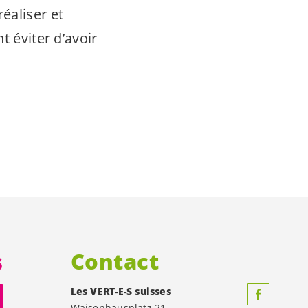
éaliser et
t éviter d’avoir
s
Contact
Les
VERT-E-S
suisses
Waisenhausplatz 21