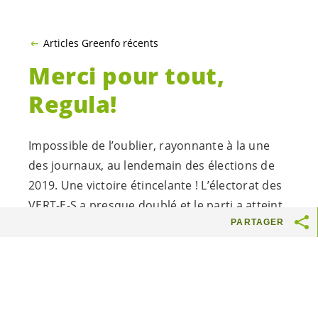
Articles Greenfo récents
Merci pour tout,
Regula!
Impossible de l’oublier, rayonnante à la une
des journaux, au lendemain des élections de
2019. Une victoire étincelante ! L’électorat des
VERT-E-S
a presque doublé et le parti a atteint
PARTAGER
la taille d’un parti gouvernemental. Regula Rytz
a contribué de manière déterminante à ce
succès historique.
Regula Rytz impute ce succès historique