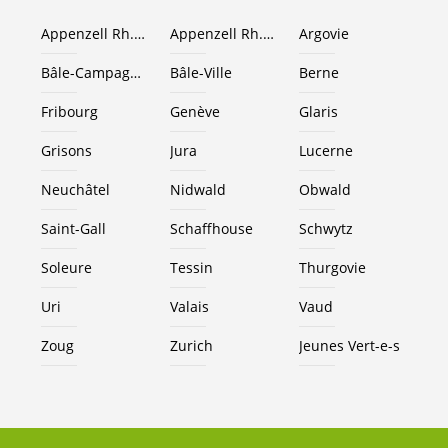
Appenzell Rh.-Ext.
Appenzell Rh.-I.
Argovie
Bâle-Campagne
Bâle-Ville
Berne
Fribourg
Genève
Glaris
Grisons
Jura
Lucerne
Neuchâtel
Nidwald
Obwald
Saint-Gall
Schaffhouse
Schwytz
Soleure
Tessin
Thurgovie
Uri
Valais
Vaud
Zoug
Zurich
Jeunes
Vert-e-s