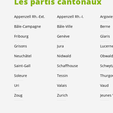
Les partis cantonaux
Appenzell Rh.-Ext.
Appenzell Rh.-I.
Argovie
Bâle-Campagne
Bâle-Ville
Berne
Fribourg
Genève
Glaris
Grisons
Jura
Lucern
Neuchâtel
Nidwald
Obwal
Saint-Gall
Schaffhouse
Schwyt
Soleure
Tessin
Thurgo
Uri
Valais
Vaud
Zoug
Zurich
Jeunes