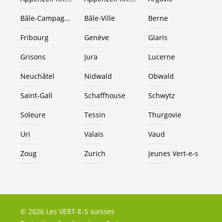
Bâle-Campagne
Bâle-Ville
Berne
Fribourg
Genève
Glaris
Grisons
Jura
Lucerne
Neuchâtel
Nidwald
Obwald
Saint-Gall
Schaffhouse
Schwytz
Soleure
Tessin
Thurgovie
Uri
Valais
Vaud
Zoug
Zurich
Jeunes
Vert-e-s
© 2026 Les VERT-E-S suisses