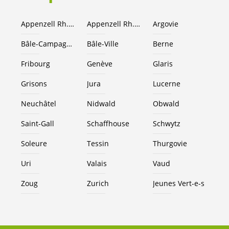
Appenzell Rh.-Ext.
Appenzell Rh.-I.
Argovie
Bâle-Campagne
Bâle-Ville
Berne
Fribourg
Genève
Glaris
Grisons
Jura
Lucerne
Neuchâtel
Nidwald
Obwald
Saint-Gall
Schaffhouse
Schwytz
Soleure
Tessin
Thurgovie
Uri
Valais
Vaud
Zoug
Zurich
Jeunes
Vert-e-s