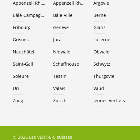
Appenzell Rh.-Ext.
Appenzell Rh.-I.
Argovie
Bâle-Campagne
Bâle-Ville
Berne
Fribourg
Genève
Glaris
Grisons
Jura
Lucerne
Neuchâtel
Nidwald
Obwald
Saint-Gall
Schaffhouse
Schwytz
Soleure
Tessin
Thurgovie
Uri
Valais
Vaud
Zoug
Zurich
Jeunes
Vert-e-s
© 2026 Les VERT-E-S suisses