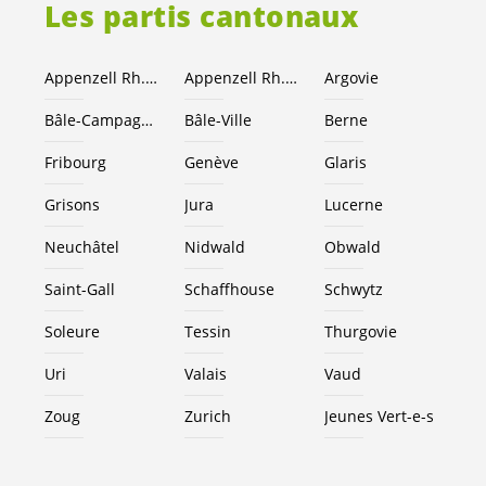
Les partis cantonaux
Appenzell Rh.-Ext.
Appenzell Rh.-I.
Argovie
Bâle-Campagne
Bâle-Ville
Berne
Fribourg
Genève
Glaris
Grisons
Jura
Lucerne
Neuchâtel
Nidwald
Obwald
Saint-Gall
Schaffhouse
Schwytz
Soleure
Tessin
Thurgovie
Uri
Valais
Vaud
Zoug
Zurich
Jeunes
Vert-e-s