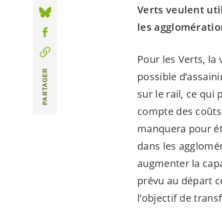
Verts veulent ut
les agglomération
Pour les Verts, la 
PARTAGER
possible d’assaini
sur le rail, ce q
compte des coûts i
manquera pour éto
dans les agglomér
augmenter la capac
prévu au départ c
l’objectif de trans