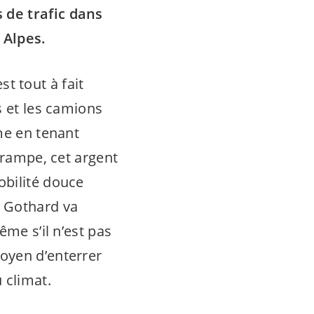
 de trafic dans
 Alpes.
st tout à fait
s et les camions
me en tenant
 rampe, cet argent
obilité douce
u Gothard va
ême s’il n’est pas
oyen d’enterrer
u climat.