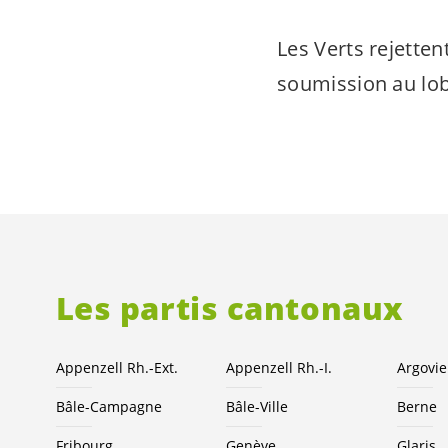
Les Verts rejette
soumission au lob
Les partis cantonaux
Appenzell Rh.-Ext.
Appenzell Rh.-I.
Argovie
Bâle-Campagne
Bâle-Ville
Berne
Fribourg
Genève
Glaris