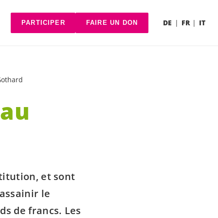
DE
FR
IT
PARTICIPER
FAIRE UN DON
Gothard
 au
itution, et sont
assainir le
ds de francs. Les