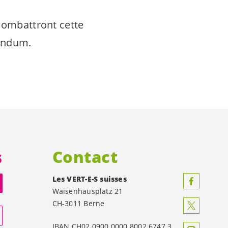
 combattront cette
rendum.
s
Contact
Les
VERT-E-S
suisses
Waisenhausplatz 21
CH-3011 Berne
IBAN CH02 0900 0000 8002 6747 3