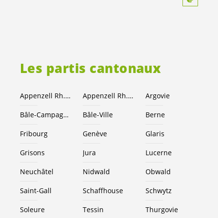
Les partis cantonaux
Appenzell Rh.-Ext.
Appenzell Rh.-I.
Argovie
Bâle-Campagne
Bâle-Ville
Berne
Fribourg
Genève
Glaris
Grisons
Jura
Lucerne
Neuchâtel
Nidwald
Obwald
Saint-Gall
Schaffhouse
Schwytz
Soleure
Tessin
Thurgovie