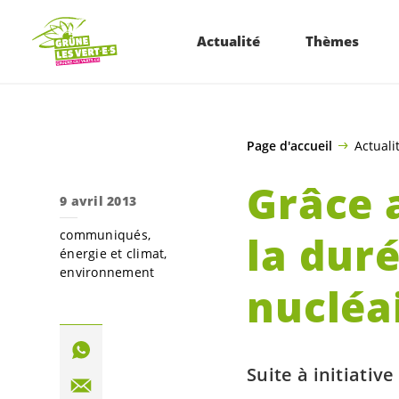
ALLER AU CONTENU PRINCIPAL
Actualité
Thèmes
Page d'accueil
Actuali
Grâce a
9 avril 2013
communiqués
la duré
énergie et climat
environnement
nucléa
Suite à initiati