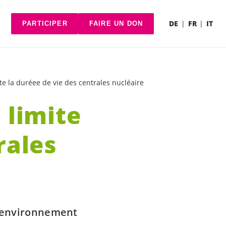
DE
FR
IT
PARTICIPER
FAIRE UN DON
te la duréee de vie des centrales nucléaire
 limite
rales
 l’environnement