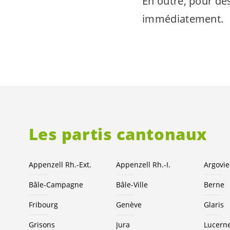
En outre, pour des
immédiatement.
Les partis cantonaux
Appenzell Rh.-Ext.
Appenzell Rh.-I.
Argovie
Bâle-Campagne
Bâle-Ville
Berne
Fribourg
Genève
Glaris
Grisons
Jura
Lucern