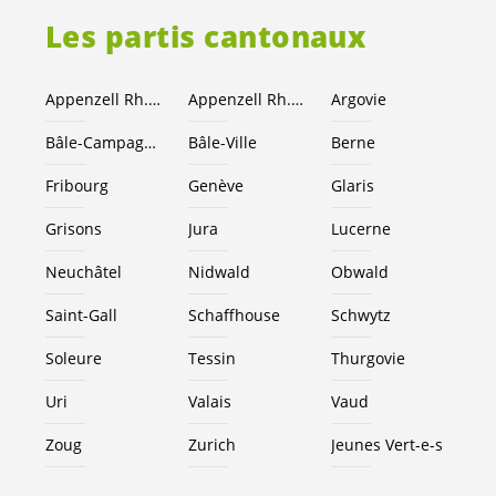
Les partis cantonaux
Appenzell Rh.-Ext.
Appenzell Rh.-I.
Argovie
Bâle-Campagne
Bâle-Ville
Berne
Fribourg
Genève
Glaris
Grisons
Jura
Lucerne
Neuchâtel
Nidwald
Obwald
Saint-Gall
Schaffhouse
Schwytz
Soleure
Tessin
Thurgovie
Uri
Valais
Vaud
Zoug
Zurich
Jeunes
Vert-e-s