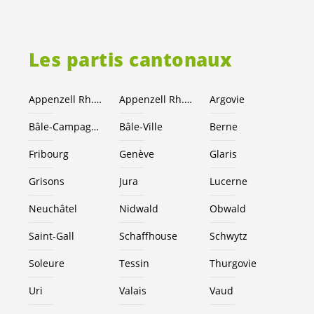
Les partis cantonaux
Appenzell Rh.-Ext.
Appenzell Rh.-I.
Argovie
Bâle-Campagne
Bâle-Ville
Berne
Fribourg
Genève
Glaris
Grisons
Jura
Lucerne
Neuchâtel
Nidwald
Obwald
Saint-Gall
Schaffhouse
Schwytz
Soleure
Tessin
Thurgovie
Uri
Valais
Vaud