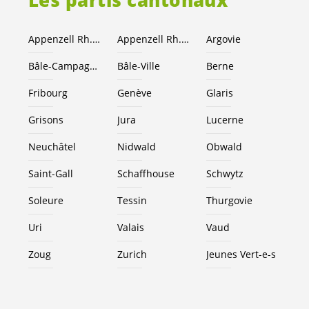
Les partis cantonaux
Appenzell Rh.-Ext.
Appenzell Rh.-I.
Argovie
Bâle-Campagne
Bâle-Ville
Berne
Fribourg
Genève
Glaris
Grisons
Jura
Lucerne
Neuchâtel
Nidwald
Obwald
Saint-Gall
Schaffhouse
Schwytz
Soleure
Tessin
Thurgovie
Uri
Valais
Vaud
Zoug
Zurich
Jeunes
Vert-e-s