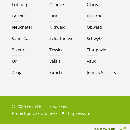
Fribourg
Genève
Glaris
Grisons
Jura
Lucerne
Neuchâtel
Nidwald
Obwald
Saint-Gall
Schaffhouse
Schwytz
Soleure
Tessin
Thurgovie
Uri
Valais
Vaud
Zoug
Zurich
Jeunes
Vert-e-s
© 2026 Les VERT-E-S suisses
Protection des données
Impressum
PARTAGER