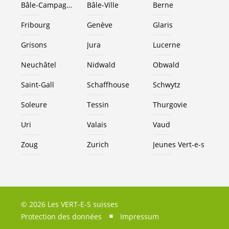
Bâle-Campagne
Bâle-Ville
Berne
Fribourg
Genève
Glaris
Grisons
Jura
Lucerne
Neuchâtel
Nidwald
Obwald
Saint-Gall
Schaffhouse
Schwytz
Soleure
Tessin
Thurgovie
Uri
Valais
Vaud
Zoug
Zurich
Jeunes
Vert-e-s
© 2026 Les VERT-E-S suisses
Protection des données
Impressum