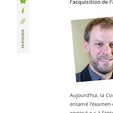
l’acquisition de 
PARTAGER
Aujourd’hui, la Co
entamé l’examen 
opposé-e-s
à l’ent