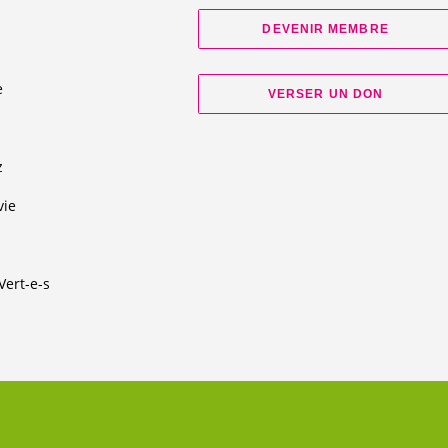
DEVENIR MEMBRE
e
VERSER UN DON
d
z
vie
Vert-e-s