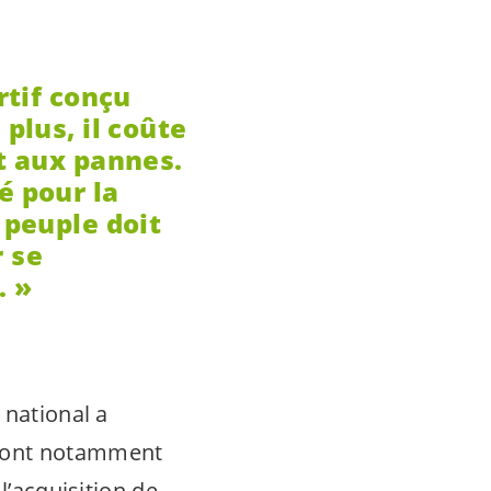
rtif conçu
 plus, il coûte
et aux pannes.
é pour la
 peuple doit
 se
.
 national a
sont notamment
l’acquisition de