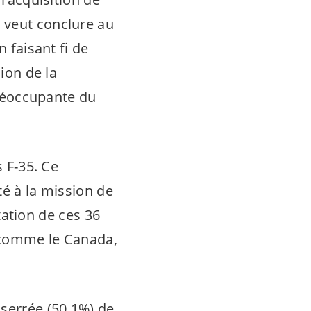
 veut conclure au
n faisant fi de
sion de la
 préoccupante du
s F-35. Ce
té à la mission de
itation de ces 36
, comme le Canada,
serrée (50,1%) de