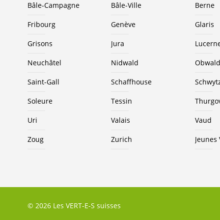
Bâle-Campagne
Bâle-Ville
Berne
Fribourg
Genève
Glaris
Grisons
Jura
Lucern
Neuchâtel
Nidwald
Obwal
Saint-Gall
Schaffhouse
Schwyt
Soleure
Tessin
Thurgo
Uri
Valais
Vaud
Zoug
Zurich
Jeunes
© 2026 Les VERT-E-S suisses