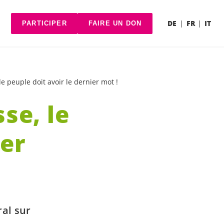
DE
FR
IT
PARTICIPER
FAIRE UN DON
le peuple doit avoir le dernier mot !
se, le
ier
ral sur