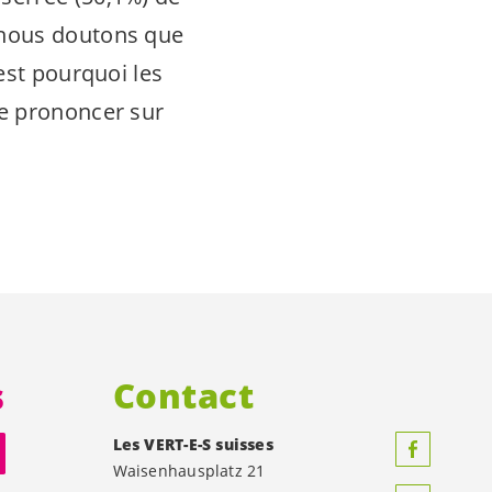
 nous doutons que
est pourquoi les
e prononcer sur
s
Contact
Les
VERT-E-S
suisses
Waisenhausplatz 21