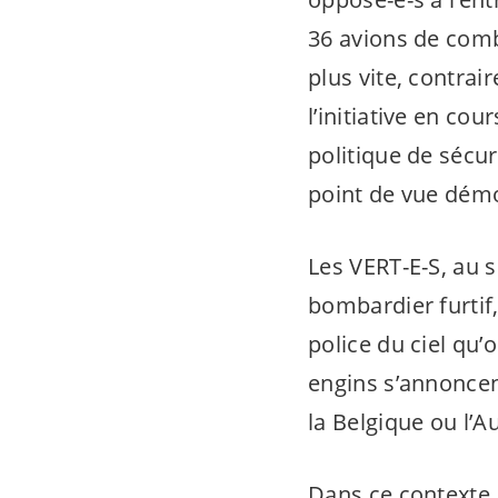
36 avions de comb
plus vite, contrai
l’initiative en co
politique de sécur
point de vue dém
Les
VERT-E-S
, au 
bombardier furtif,
police du ciel qu’o
engins s’annoncen
la Belgique ou l’A
Dans ce contexte,