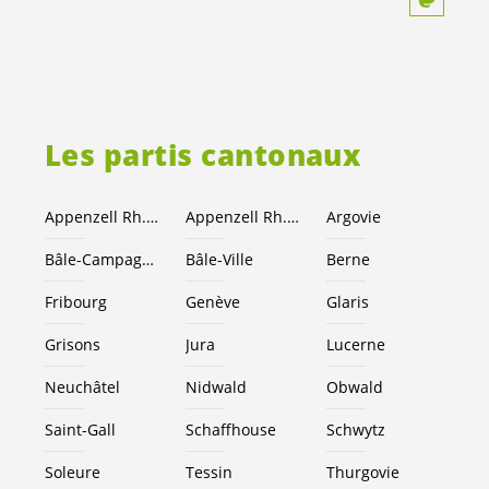
Les partis cantonaux
Appenzell Rh.-Ext.
Appenzell Rh.-I.
Argovie
Bâle-Campagne
Bâle-Ville
Berne
Fribourg
Genève
Glaris
Grisons
Jura
Lucerne
Neuchâtel
Nidwald
Obwald
Saint-Gall
Schaffhouse
Schwytz
Soleure
Tessin
Thurgovie