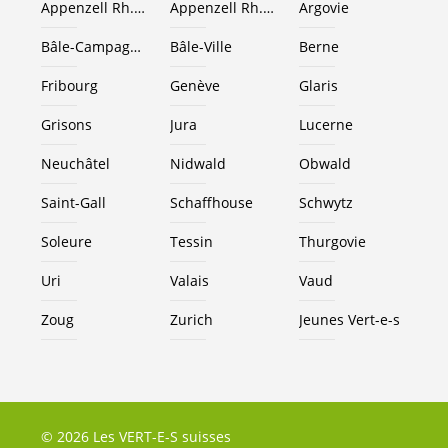
Appenzell Rh.-Ext.
Appenzell Rh.-I.
Argovie
Bâle-Campagne
Bâle-Ville
Berne
Fribourg
Genève
Glaris
Grisons
Jura
Lucerne
Neuchâtel
Nidwald
Obwald
Saint-Gall
Schaffhouse
Schwytz
Soleure
Tessin
Thurgovie
Uri
Valais
Vaud
Zoug
Zurich
Jeunes
Vert-e-s
© 2026 Les VERT-E-S suisses