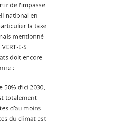
rtir de l’impasse
il national en
rticulier la taxe
sormais mentionné
s
VERT-E-S
ats doit encore
mne :
e 50% d’ici 2030,
est totalement
ites d’au moins
tes du climat est