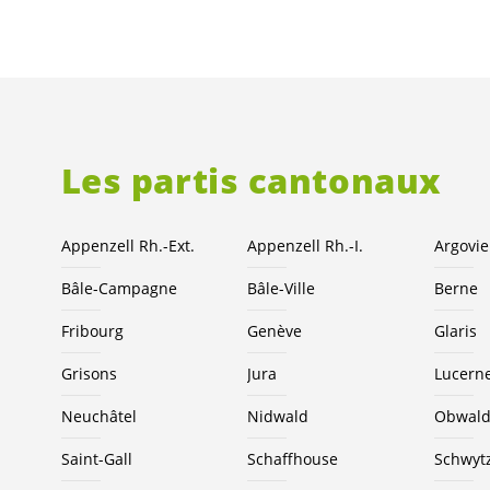
Les partis cantonaux
Appenzell Rh.-Ext.
Appenzell Rh.-I.
Argovie
Bâle-Campagne
Bâle-Ville
Berne
Fribourg
Genève
Glaris
Grisons
Jura
Lucern
Neuchâtel
Nidwald
Obwal
Saint-Gall
Schaffhouse
Schwyt