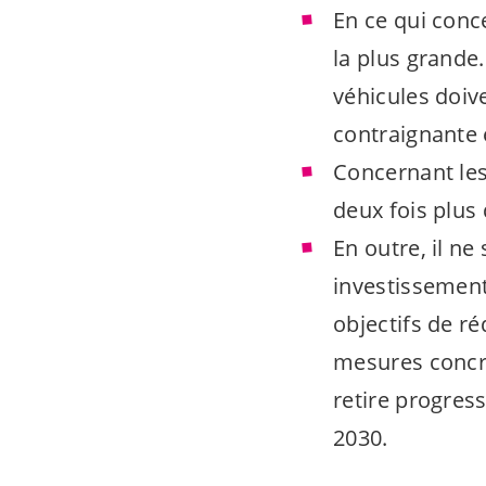
En ce qui conce
la plus grande
véhicules doiv
contraignante 
Concernant les
deux fois plus
En outre, il ne
investissement
objectifs de r
mesures concr
retire progress
2030.