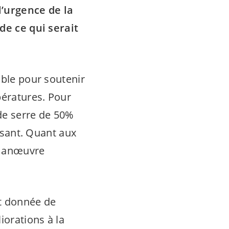
l’urgence de la
 de ce qui serait
ible pour soutenir
pératures. Pour
 de serre de 50%
fisant. Quant aux
 manœuvre
it donnée de
iorations à la