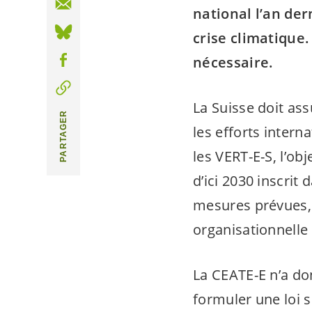
national l’an der
crise climatique.
nécessaire.
La Suisse doit ass
PARTAGER
les efforts intern
les
VERT-E-S
, l’ob
d’ici 2030 inscrit
mesures prévues, 
organisationnelle 
La
CEATE-E
n’a don
formuler une loi s