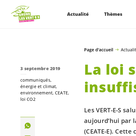
ALLER AU CONTENU PRINCIPAL
Actualité
Thèmes
Page d'accueil
Actuali
La loi 
3 septembre 2019
communiqués
insuff
énergie et climat
environnement
CEATE
loi CO2
Les
VERT-E-S
salu
aujourd’hui par 
(
CEATE-E
). Cette