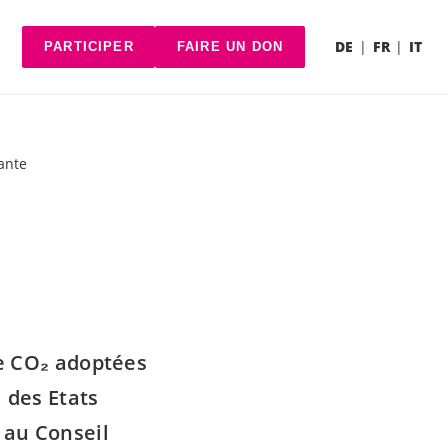
DE
FR
IT
PARTICIPER
FAIRE UN DON
sante
le CO₂ adoptées
 des Etats
 au Conseil