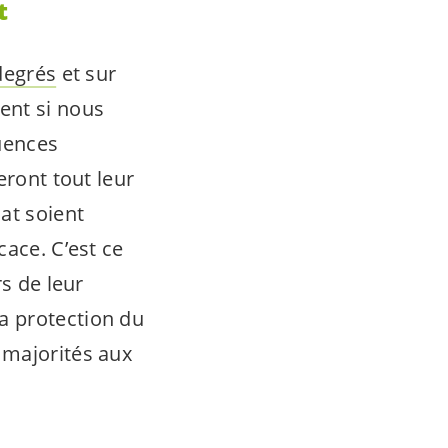
t
 degrés
et sur
nt si nous
uences
eront tout leur
at soient
cace. C’est ce
s de leur
a protection du
 majorités aux