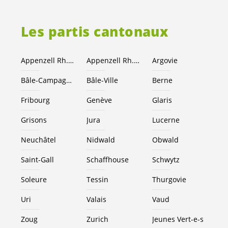
Les partis cantonaux
Appenzell Rh.-Ext.
Appenzell Rh.-I.
Argovie
Bâle-Campagne
Bâle-Ville
Berne
Fribourg
Genève
Glaris
Grisons
Jura
Lucerne
Neuchâtel
Nidwald
Obwald
Saint-Gall
Schaffhouse
Schwytz
Soleure
Tessin
Thurgovie
Uri
Valais
Vaud
Zoug
Zurich
Jeunes
Vert-e-s