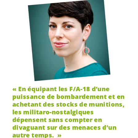
En équipant les F/A-18 d’une
puissance de bombardement et en
achetant des stocks de munitions,
les militaro-nostalgiques
dépensent sans compter en
divaguant sur des menaces d’un
autre temps.