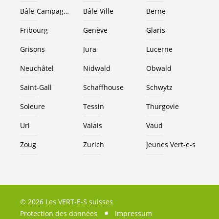
Bâle-Campagne
Bâle-Ville
Berne
Fribourg
Genève
Glaris
Grisons
Jura
Lucerne
Neuchâtel
Nidwald
Obwald
Saint-Gall
Schaffhouse
Schwytz
Soleure
Tessin
Thurgovie
Uri
Valais
Vaud
Zoug
Zurich
Jeunes
Vert-e-s
© 2026 Les VERT-E-S suisses
Protection des données
Impressum