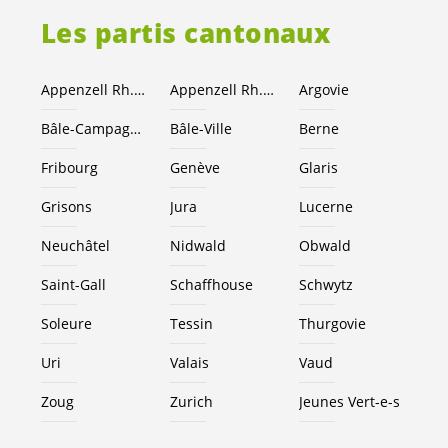
Les partis cantonaux
Appenzell Rh.-Ext.
Appenzell Rh.-I.
Argovie
Bâle-Campagne
Bâle-Ville
Berne
Fribourg
Genève
Glaris
Grisons
Jura
Lucerne
Neuchâtel
Nidwald
Obwald
Saint-Gall
Schaffhouse
Schwytz
Soleure
Tessin
Thurgovie
Uri
Valais
Vaud
Zoug
Zurich
Jeunes
Vert-e-s