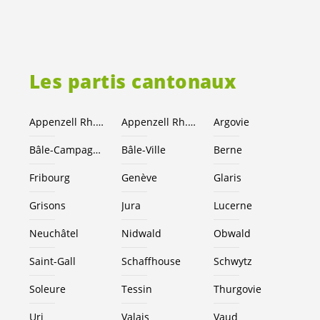
Les partis cantonaux
Appenzell Rh.-Ext.
Appenzell Rh.-I.
Argovie
Bâle-Campagne
Bâle-Ville
Berne
Fribourg
Genève
Glaris
Grisons
Jura
Lucerne
Neuchâtel
Nidwald
Obwald
Saint-Gall
Schaffhouse
Schwytz
Soleure
Tessin
Thurgovie
Uri
Valais
Vaud